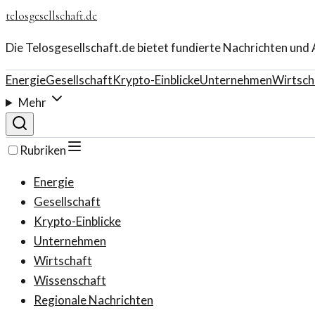
telosgesellschaft.de
Die Telosgesellschaft.de bietet fundierte Nachrichten und
Energie
Gesellschaft
Krypto-Einblicke
Unternehmen
Wirtsch
Mehr
Rubriken
Energie
Gesellschaft
Krypto-Einblicke
Unternehmen
Wirtschaft
Wissenschaft
Regionale Nachrichten