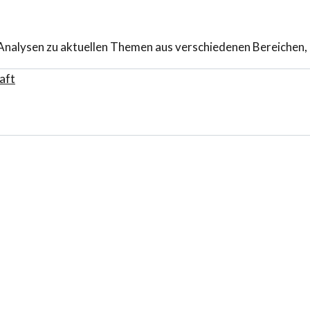
 Analysen zu aktuellen Themen aus verschiedenen Bereichen,
aft