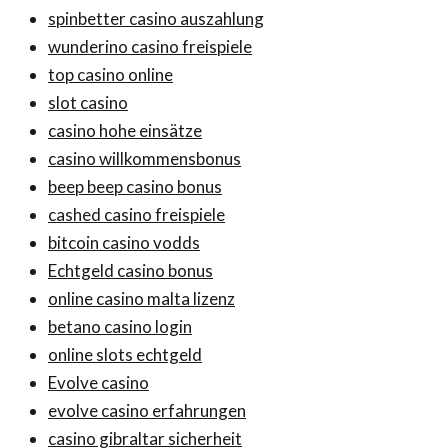
spinbetter casino auszahlung
wunderino casino freispiele
top casino online
slot casino
casino hohe einsätze
casino willkommensbonus
beep beep casino bonus
cashed casino freispiele
bitcoin casino vodds
Echtgeld casino bonus
online casino malta lizenz
betano casino login
online slots echtgeld
Evolve casino
evolve casino erfahrungen
casino gibraltar sicherheit