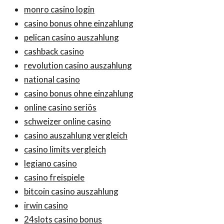
monro casino login
casino bonus ohne einzahlung
pelican casino auszahlung
cashback casino
revolution casino auszahlung
national casino
casino bonus ohne einzahlung
online casino seriös
schweizer online casino
casino auszahlung vergleich
casino limits vergleich
legiano casino
casino freispiele
bitcoin casino auszahlung
irwin casino
24slots casino bonus