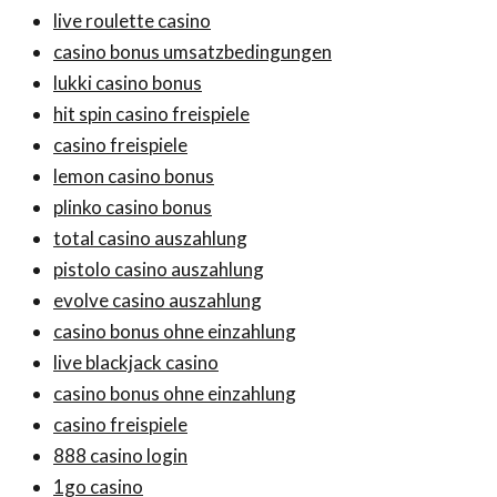
live roulette casino
casino bonus umsatzbedingungen
lukki casino bonus
hit spin casino freispiele
casino freispiele
lemon casino bonus
plinko casino bonus
total casino auszahlung
pistolo casino auszahlung
evolve casino auszahlung
casino bonus ohne einzahlung
live blackjack casino
casino bonus ohne einzahlung
casino freispiele
888 casino login
1go casino