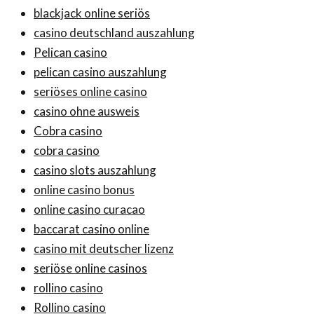
blackjack online seriös
casino deutschland auszahlung
Pelican casino
pelican casino auszahlung
seriöses online casino
casino ohne ausweis
Cobra casino
cobra casino
casino slots auszahlung
online casino bonus
online casino curacao
baccarat casino online
casino mit deutscher lizenz
seriöse online casinos
rollino casino
Rollino casino