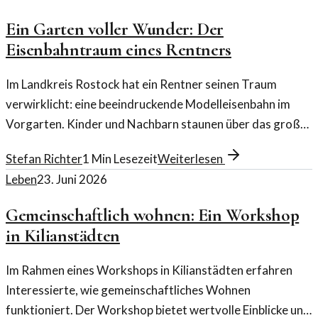
Ein Garten voller Wunder: Der
Eisenbahntraum eines Rentners
Im Landkreis Rostock hat ein Rentner seinen Traum
verwirklicht: eine beeindruckende Modelleisenbahn im
Vorgarten. Kinder und Nachbarn staunen über das große
Detailreichtum und die Kreativität des Projekts.
Stefan Richter
1
Min Lesezeit
Weiterlesen
Leben
23. Juni 2026
Gemeinschaftlich wohnen: Ein Workshop
in Kilianstädten
Im Rahmen eines Workshops in Kilianstädten erfahren
Interessierte, wie gemeinschaftliches Wohnen
funktioniert. Der Workshop bietet wertvolle Einblicke und