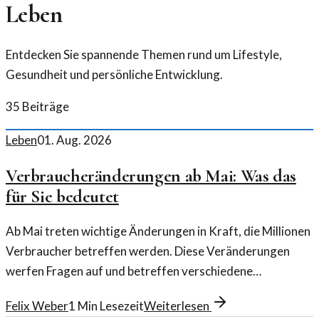
Leben
Entdecken Sie spannende Themen rund um Lifestyle,
Gesundheit und persönliche Entwicklung.
35
Beiträge
Leben
01. Aug. 2026
Verbraucheränderungen ab Mai: Was das
für Sie bedeutet
Ab Mai treten wichtige Änderungen in Kraft, die Millionen
Verbraucher betreffen werden. Diese Veränderungen
werfen Fragen auf und betreffen verschiedene
Lebensbereiche.
Felix Weber
1
Min Lesezeit
Weiterlesen