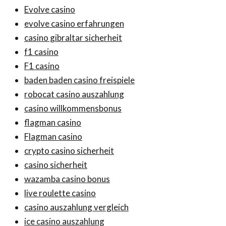
Evolve casino
evolve casino erfahrungen
casino gibraltar sicherheit
f1 casino
F1 casino
baden baden casino freispiele
robocat casino auszahlung
casino willkommensbonus
flagman casino
Flagman casino
crypto casino sicherheit
casino sicherheit
wazamba casino bonus
live roulette casino
casino auszahlung vergleich
ice casino auszahlung