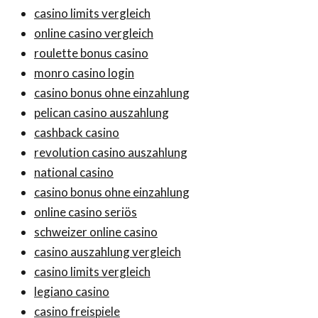
casino limits vergleich
online casino vergleich
roulette bonus casino
monro casino login
casino bonus ohne einzahlung
pelican casino auszahlung
cashback casino
revolution casino auszahlung
national casino
casino bonus ohne einzahlung
online casino seriös
schweizer online casino
casino auszahlung vergleich
casino limits vergleich
legiano casino
casino freispiele