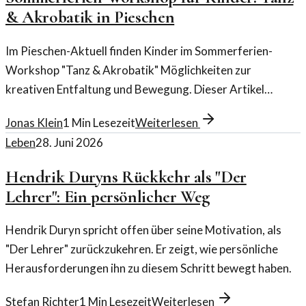
& Akrobatik in Pieschen
Im Pieschen-Aktuell finden Kinder im Sommerferien-
Workshop "Tanz & Akrobatik" Möglichkeiten zur
kreativen Entfaltung und Bewegung. Dieser Artikel
beleuchtet die Vorteile und das Programm des
Jonas Klein
1
Min Lesezeit
Weiterlesen
Workshops.
Leben
28. Juni 2026
Hendrik Duryns Rückkehr als "Der
Lehrer": Ein persönlicher Weg
Hendrik Duryn spricht offen über seine Motivation, als
"Der Lehrer" zurückzukehren. Er zeigt, wie persönliche
Herausforderungen ihn zu diesem Schritt bewegt haben.
Stefan Richter
1
Min Lesezeit
Weiterlesen