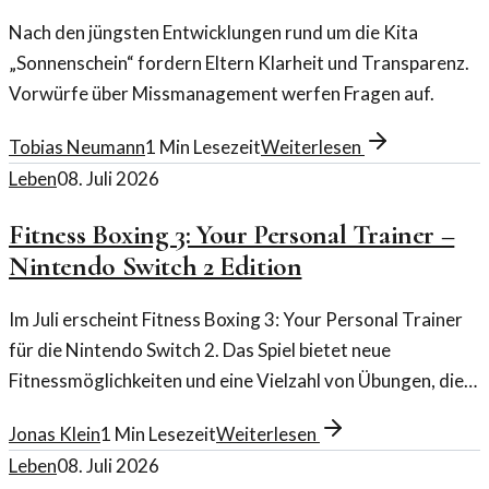
Nach den jüngsten Entwicklungen rund um die Kita
„Sonnenschein“ fordern Eltern Klarheit und Transparenz.
Vorwürfe über Missmanagement werfen Fragen auf.
Tobias Neumann
1
Min Lesezeit
Weiterlesen
Leben
08. Juli 2026
Fitness Boxing 3: Your Personal Trainer –
Nintendo Switch 2 Edition
Im Juli erscheint Fitness Boxing 3: Your Personal Trainer
für die Nintendo Switch 2. Das Spiel bietet neue
Fitnessmöglichkeiten und eine Vielzahl von Übungen, die
es zu entdecken gilt.
Jonas Klein
1
Min Lesezeit
Weiterlesen
Leben
08. Juli 2026