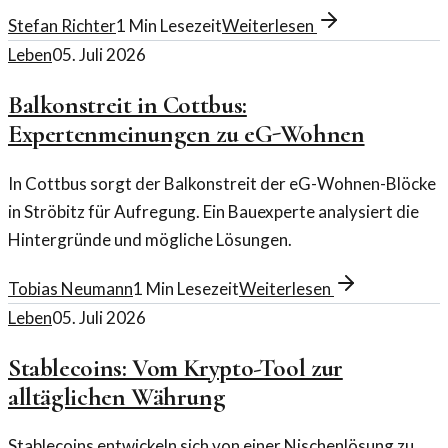
Stefan Richter
1
Min Lesezeit
Weiterlesen
Leben
05. Juli 2026
Balkonstreit in Cottbus:
Expertenmeinungen zu eG-Wohnen
In Cottbus sorgt der Balkonstreit der eG-Wohnen-Blöcke
in Ströbitz für Aufregung. Ein Bauexperte analysiert die
Hintergründe und mögliche Lösungen.
Tobias Neumann
1
Min Lesezeit
Weiterlesen
Leben
05. Juli 2026
Stablecoins: Vom Krypto-Tool zur
alltäglichen Währung
Stablecoins entwickeln sich von einer Nischenlösung zu