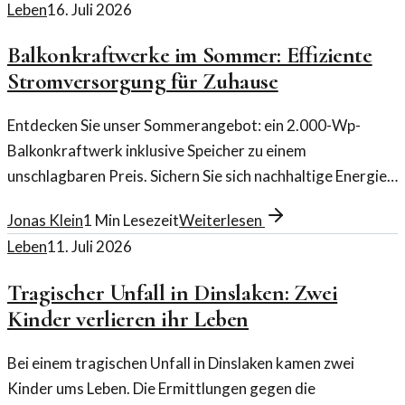
Leben
16. Juli 2026
Balkonkraftwerke im Sommer: Effiziente
Stromversorgung für Zuhause
Entdecken Sie unser Sommerangebot: ein 2.000-Wp-
Balkonkraftwerk inklusive Speicher zu einem
unschlagbaren Preis. Sichern Sie sich nachhaltige Energie
für Ihr Zuhause.
Jonas Klein
1
Min Lesezeit
Weiterlesen
Leben
11. Juli 2026
Tragischer Unfall in Dinslaken: Zwei
Kinder verlieren ihr Leben
Bei einem tragischen Unfall in Dinslaken kamen zwei
Kinder ums Leben. Die Ermittlungen gegen die