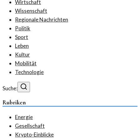
Wirtschaft
Wissenschaft
Regionale Nachrichten
Politik
Sport
Leben
Kultur
Mobilität
Technologie
Suche:
Rubriken
Energie
Gesellschaft
Krypto-Einblicke