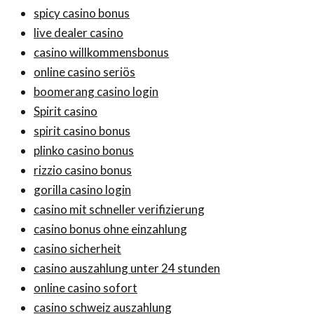
spicy casino bonus
live dealer casino
casino willkommensbonus
online casino seriös
boomerang casino login
Spirit casino
spirit casino bonus
plinko casino bonus
rizzio casino bonus
gorilla casino login
casino mit schneller verifizierung
casino bonus ohne einzahlung
casino sicherheit
casino auszahlung unter 24 stunden
online casino sofort
casino schweiz auszahlung