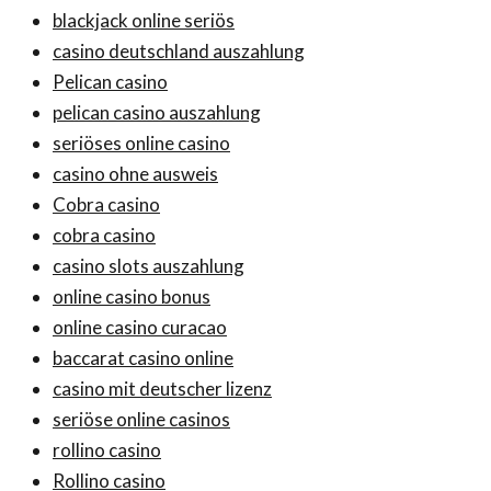
blackjack online seriös
casino deutschland auszahlung
Pelican casino
pelican casino auszahlung
seriöses online casino
casino ohne ausweis
Cobra casino
cobra casino
casino slots auszahlung
online casino bonus
online casino curacao
baccarat casino online
casino mit deutscher lizenz
seriöse online casinos
rollino casino
Rollino casino