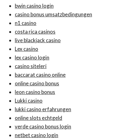
bwin casino login
casino bonus umsatzbedingungen
n1 casino
costa rica casinos
live blackjack casino
Lex casino
lex casino login
casino siteleri
baccarat casino online
online casino bonus
leon casino bonus
Lukki casino
lukki casino erfahrungen
online slots echtgeld
verde casino bonus login
netbet casino login