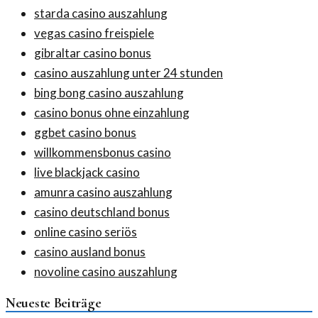
starda casino auszahlung
vegas casino freispiele
gibraltar casino bonus
casino auszahlung unter 24 stunden
bing bong casino auszahlung
casino bonus ohne einzahlung
ggbet casino bonus
willkommensbonus casino
live blackjack casino
amunra casino auszahlung
casino deutschland bonus
online casino seriös
casino ausland bonus
novoline casino auszahlung
Neueste Beiträge