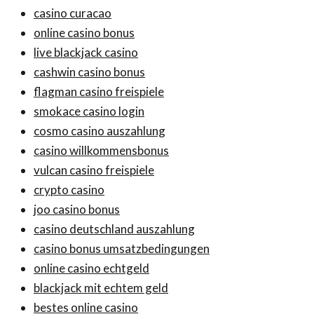
casino curacao
online casino bonus
live blackjack casino
cashwin casino bonus
flagman casino freispiele
smokace casino login
cosmo casino auszahlung
casino willkommensbonus
vulcan casino freispiele
crypto casino
joo casino bonus
casino deutschland auszahlung
casino bonus umsatzbedingungen
online casino echtgeld
blackjack mit echtem geld
bestes online casino