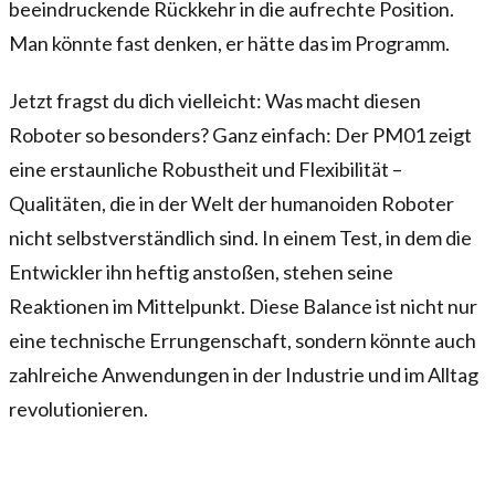
beeindruckende Rückkehr in die aufrechte Position.
Man könnte fast denken, er hätte das im Programm.
Jetzt fragst du dich vielleicht: Was macht diesen
Roboter so besonders? Ganz einfach: Der PM01 zeigt
eine erstaunliche Robustheit und Flexibilität –
Qualitäten, die in der Welt der humanoiden Roboter
nicht selbstverständlich sind. In einem Test, in dem die
Entwickler ihn heftig anstoßen, stehen seine
Reaktionen im Mittelpunkt. Diese Balance ist nicht nur
eine technische Errungenschaft, sondern könnte auch
zahlreiche Anwendungen in der Industrie und im Alltag
revolutionieren.