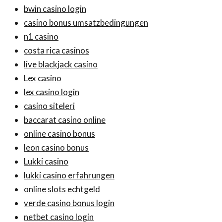
bwin casino login
casino bonus umsatzbedingungen
n1 casino
costa rica casinos
live blackjack casino
Lex casino
lex casino login
casino siteleri
baccarat casino online
online casino bonus
leon casino bonus
Lukki casino
lukki casino erfahrungen
online slots echtgeld
verde casino bonus login
netbet casino login