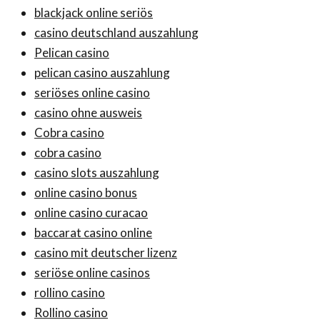
blackjack online seriös
casino deutschland auszahlung
Pelican casino
pelican casino auszahlung
seriöses online casino
casino ohne ausweis
Cobra casino
cobra casino
casino slots auszahlung
online casino bonus
online casino curacao
baccarat casino online
casino mit deutscher lizenz
seriöse online casinos
rollino casino
Rollino casino