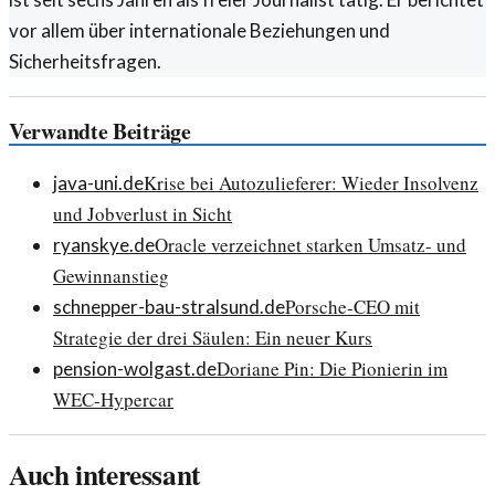
vor allem über internationale Beziehungen und
Sicherheitsfragen.
Verwandte Beiträge
Krise bei Autozulieferer: Wieder Insolvenz
java-uni.de
und Jobverlust in Sicht
Oracle verzeichnet starken Umsatz- und
ryanskye.de
Gewinnanstieg
Porsche-CEO mit
schnepper-bau-stralsund.de
Strategie der drei Säulen: Ein neuer Kurs
Doriane Pin: Die Pionierin im
pension-wolgast.de
WEC-Hypercar
Auch interessant