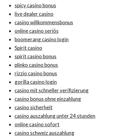
spicy casino bonus
live dealer casino
casino willkommensbonus
online casino seriös
boomerang casino login
Spirit casino
spirit casino bonus
plinko casino bonus
rizzio casino bonus
gorilla casino login
casino mit schneller verifizierung
casino bonus ohne einzahlung
casino sicherheit
casino auszahlung unter 24 stunden
online casino sofort
casino schweiz auszahlung