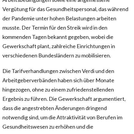
Vergütung für das Gesundheitspersonal, das während
der Pandemie unter hohen Belastungen arbeiten
musste. Der Termin für den Streik wird in den
kommenden Tagen bekannt gegeben, wobei die
Gewerkschaft plant, zahlreiche Einrichtungen in
verschiedenen Bundesländern zu mobilisieren.
Die Tarifverhandlungen zwischen Verdi und den
Arbeitgeberverbänden haben sich über Monate
hingezogen, ohne zu einem zufriedenstellenden
Ergebnis zu führen. Die Gewerkschaft argumentiert,
dass die angestrebten Änderungen dringend
notwendig sind, um die Attraktivität von Berufen im
Gesundheitswesen zu erhöhen und die