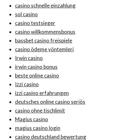
casino schnelle einzahlung
sol casino
casino testsieger
casino willkommensbonus
bassbet casino freispiele
casino ödeme yöntemleri
Irwin casino
irwin casino bonus
beste online casino
Izzi casino
izzi casino erfahrungen
deutsches online casino seriös
casino ohne tischlimit
Magius casino
magius casino login
casino deutschland bewertung