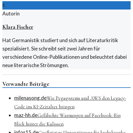
K
Autorin
Klara Fischer
Hat Germanistik studiert und sich auf Literaturkritik
spezialisiert. Sie schreibt seit zwei Jahren für
verschiedene Online-Publikationen und beleuchtet dabei
neue literarische Strömungen.
Verwandte Beiträge
milenasong.de
Wie Pegasystems und AWS den Legacy-
Code ins KI-Zeitalter bringen
maz-hh.de
Gefälschte Warnungen auf Facebook: Ein
Blick hinter die Kulissen
infos15.de
Großzügige Unterstützung für krebskranke