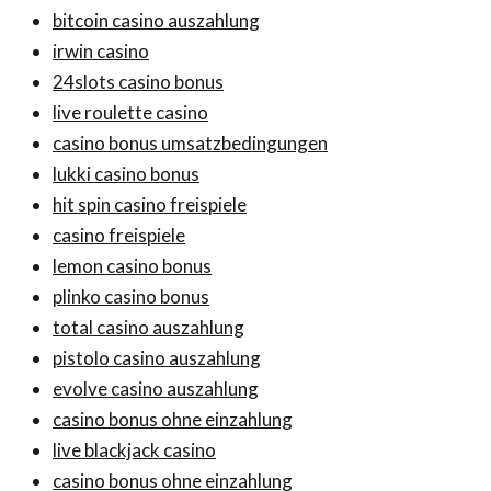
bitcoin casino auszahlung
irwin casino
24slots casino bonus
live roulette casino
casino bonus umsatzbedingungen
lukki casino bonus
hit spin casino freispiele
casino freispiele
lemon casino bonus
plinko casino bonus
total casino auszahlung
pistolo casino auszahlung
evolve casino auszahlung
casino bonus ohne einzahlung
live blackjack casino
casino bonus ohne einzahlung