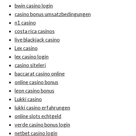
bwin casino login
casino bonus umsatzbedingungen
n1 casino
costa rica casinos
live blackjack casino
Lex casino
lex casino login
casino siteleri
baccarat casino online
online casino bonus
leon casino bonus
Lukki casino
lukki casino erfahrungen
online slots echtgeld
verde casino bonus login
netbet casino login