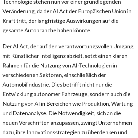
Technologie stehen nun vor einer grundlegenden
Veränderung, da der AI Act der Europäischen Union in
Kraft tritt, der langfristige Auswirkungen auf die
gesamte Autobranche haben könnte.
Der AI Act, der auf den verantwortungsvollen Umgang
mit Künstlicher Intelligenz abzielt, setzt einen klaren
Rahmen für die Nutzung von AI-Technologien in
verschiedenen Sektoren, einschließlich der
Automobilindustrie. Dies betrifft nicht nur die
Entwicklung autonomer Fahrzeuge, sondern auch die
Nutzung von AI in Bereichen wie Produktion, Wartung
und Datenanalyse. Die Notwendigkeit, sich an die
neuen Vorschriften anzupassen, zwingt Unternehmen
dazu, ihre Innovationsstrategien zu überdenken und