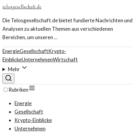
telosgesellschaft.de
Die Telosgesellschaft.de bietet fundierte Nachrichten und
Analysen zu aktuellen Themen aus verschiedenen
Bereichen, um unseren …
Energie
Gesellschaft
Krypto-
Einblicke
Unternehmen
Wirtschaft
Mehr
Rubriken
Energie
Gesellschaft
Krypto-Einblicke
Unternehmen