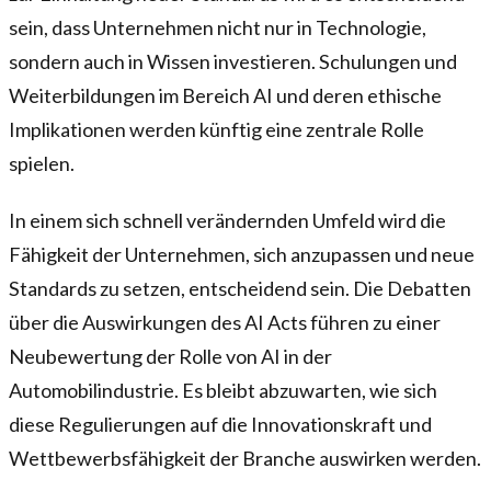
sein, dass Unternehmen nicht nur in Technologie,
sondern auch in Wissen investieren. Schulungen und
Weiterbildungen im Bereich AI und deren ethische
Implikationen werden künftig eine zentrale Rolle
spielen.
In einem sich schnell verändernden Umfeld wird die
Fähigkeit der Unternehmen, sich anzupassen und neue
Standards zu setzen, entscheidend sein. Die Debatten
über die Auswirkungen des AI Acts führen zu einer
Neubewertung der Rolle von AI in der
Automobilindustrie. Es bleibt abzuwarten, wie sich
diese Regulierungen auf die Innovationskraft und
Wettbewerbsfähigkeit der Branche auswirken werden.