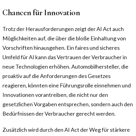
Chancen für Innovation
Trotz der Herausforderungen zeigt der AI Act auch
Möglichkeiten auf, die über die bloße Einhaltung von
Vorschriften hinausgehen. Ein faires und sicheres
Umfeld für AI kann das Vertrauen der Verbraucher in
neue Technologien erhöhen. Automobilhersteller, die
proaktiv auf die Anforderungen des Gesetzes
reagieren, könnten eine Führungsrolle einnehmen und
Innovationen vorantreiben, die nicht nur den
gesetzlichen Vorgaben entsprechen, sondern auch den
Bedürfnissen der Verbraucher gerecht werden.
Zusätzlich wird durch den AI Act der Weg für stärkere